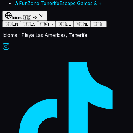
🎯
FunZone Tenerife
Escape Games & +
Idioma
🇪🇸
ES
🇬🇧
EN
🇪🇸
ES
🇫🇷
FR
🇩🇪
DE
🇳🇱
NL
🇮🇹
IT
Idioma
· Playa Las Americas, Tenerife