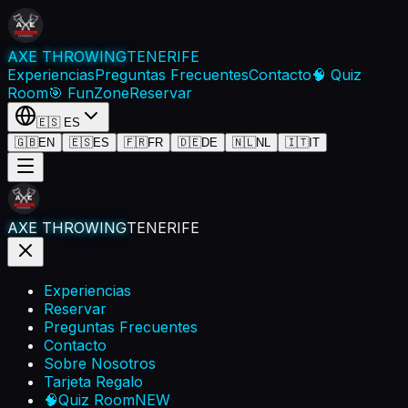
AXE THROWING
TENERIFE
Experiencias
Preguntas Frecuentes
Contacto
🧠 Quiz
Room
🎯 FunZone
Reservar
🇪🇸
ES
🇬🇧
EN
🇪🇸
ES
🇫🇷
FR
🇩🇪
DE
🇳🇱
NL
🇮🇹
IT
AXE THROWING
TENERIFE
Experiencias
Reservar
Preguntas Frecuentes
Contacto
Sobre Nosotros
Tarjeta Regalo
🧠
Quiz Room
NEW