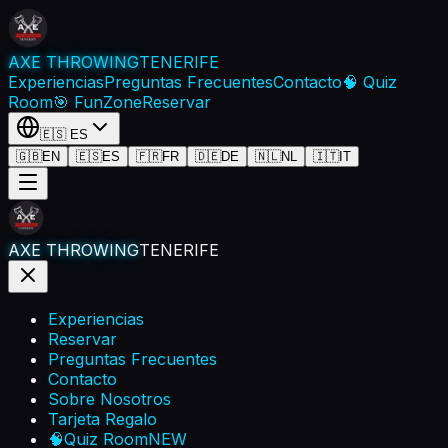
AXE THROWING
TENERIFE
Experiencias
Preguntas Frecuentes
Contacto
🧠 Quiz
Room
🎯 FunZone
Reservar
🇪🇸
ES
🇬🇧
EN
🇪🇸
ES
🇫🇷
FR
🇩🇪
DE
🇳🇱
NL
🇮🇹
IT
AXE THROWING
TENERIFE
Experiencias
Reservar
Preguntas Frecuentes
Contacto
Sobre Nosotros
Tarjeta Regalo
🧠
Quiz Room
NEW