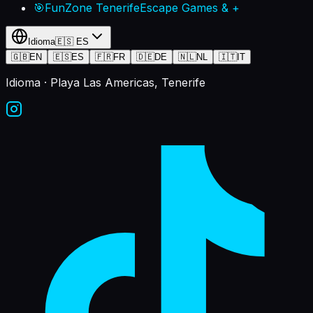
🎯
FunZone Tenerife
Escape Games & +
Idioma
🇪🇸
ES
🇬🇧
EN
🇪🇸
ES
🇫🇷
FR
🇩🇪
DE
🇳🇱
NL
🇮🇹
IT
Idioma
· Playa Las Americas, Tenerife