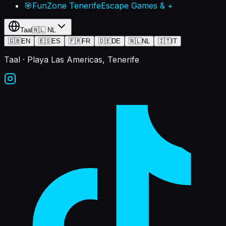
🎯
FunZone Tenerife
Escape Games & +
Taal
🇳🇱
NL
🇬🇧
EN
🇪🇸
ES
🇫🇷
FR
🇩🇪
DE
🇳🇱
NL
🇮🇹
IT
Taal
· Playa Las Americas, Tenerife