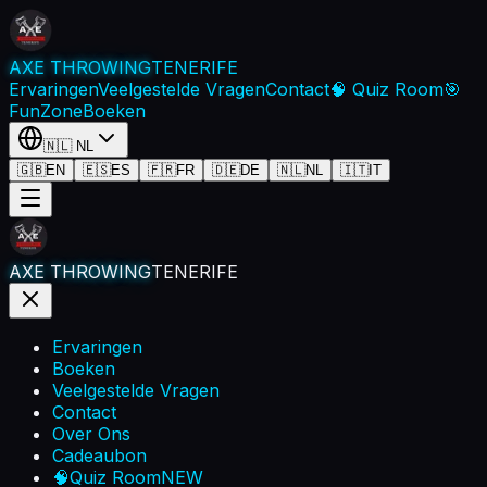
AXE THROWING
TENERIFE
Ervaringen
Veelgestelde Vragen
Contact
🧠 Quiz Room
🎯
FunZone
Boeken
🇳🇱
NL
🇬🇧
EN
🇪🇸
ES
🇫🇷
FR
🇩🇪
DE
🇳🇱
NL
🇮🇹
IT
AXE THROWING
TENERIFE
Ervaringen
Boeken
Veelgestelde Vragen
Contact
Over Ons
Cadeaubon
🧠
Quiz Room
NEW