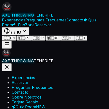
AXE THROWING
TENERIFE
Experiencias
Preguntas Frecuentes
Contacto
🧠 Quiz
Room
🎯 FunZone
Reservar
🇪🇸
ES
🇬🇧
EN
🇪🇸
ES
🇫🇷
FR
🇩🇪
DE
🇳🇱
NL
🇮🇹
IT
AXE THROWING
TENERIFE
Experiencias
Reservar
Preguntas Frecuentes
Contacto
Sobre Nosotros
Tarjeta Regalo
🧠
Quiz Room
NEW