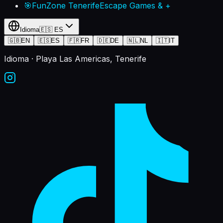
🎯
FunZone Tenerife
Escape Games & +
Idioma
🇪🇸
ES
🇬🇧
EN
🇪🇸
ES
🇫🇷
FR
🇩🇪
DE
🇳🇱
NL
🇮🇹
IT
Idioma
· Playa Las Americas, Tenerife