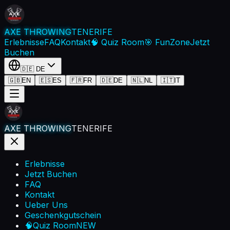
AXE THROWING
TENERIFE
Erlebnisse
FAQ
Kontakt
🧠 Quiz Room
🎯 FunZone
Jetzt
Buchen
🇩🇪
DE
🇬🇧
EN
🇪🇸
ES
🇫🇷
FR
🇩🇪
DE
🇳🇱
NL
🇮🇹
IT
AXE THROWING
TENERIFE
Erlebnisse
Jetzt Buchen
FAQ
Kontakt
Ueber Uns
Geschenkgutschein
🧠
Quiz Room
NEW