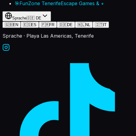
🎯
FunZone Tenerife
Escape Games & +
Sprache
🇩🇪
DE
🇬🇧
EN
🇪🇸
ES
🇫🇷
FR
🇩🇪
DE
🇳🇱
NL
🇮🇹
IT
Sprache
· Playa Las Americas, Tenerife